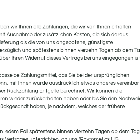
ben wir Ihnen alle Zahlungen, die wir von Ihnen erhalten
 (mit Ausnahme der zusätzlichen Kosten, die sich daraus
Lieferung als die von uns angebotene, günstigste
verzüglich und spätestens binnen vierzehn Tagen ab dem T
über Ihren Widerruf dieses Vertrags bei uns eingegangen ist
asselbe Zahlungsmittel, das Sie bei der ursprünglichen
enn, mit Ihnen wurde ausdrücklich etwas anderes vereinbart
ser Rückzahlung Entgelte berechnet. Wir können die
aren wieder zurückerhalten haben oder bis Sie den Nachwei
rückgesandt haben, je nachdem, welches der frühere
in jedem Fall spätestens binnen vierzehn Tagen ab dem Tag
es Vertrages unterrichten, an uns (Phytometics UG