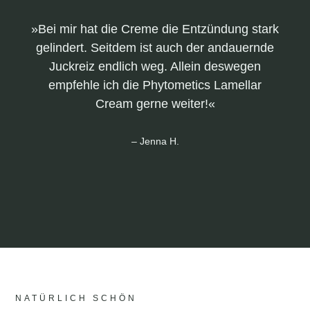
»Bei mir hat die Creme die Entzündung stark
»D
gelindert. Seitdem ist auch der andauernde
ein
Juckreiz endlich weg. Allein deswegen
empfehle ich die Phytometics Lamellar
Cream gerne weiter!«
– Jenna H.
NATÜRLICH SCHÖN