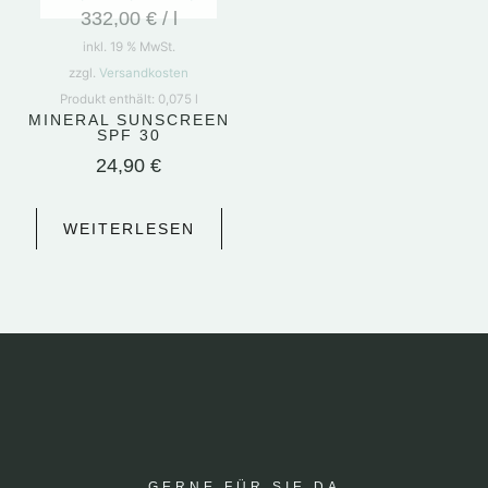
332,00
€
/
l
inkl. 19 % MwSt.
zzgl.
Versandkosten
Produkt enthält: 0,075
l
MINERAL SUNSCREEN
SPF 30
24,90
€
WEITERLESEN
GERNE FÜR SIE DA